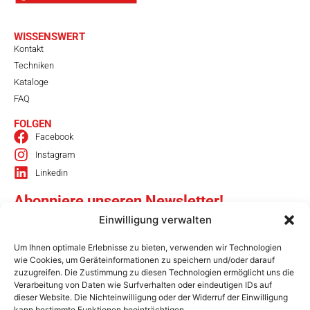
WISSENSWERT
Kontakt
Techniken
Kataloge
FAQ
FOLGEN
Facebook
Instagram
Linkedin
Abonniere unseren Newsletter!
Einwilligung verwalten
Um Ihnen optimale Erlebnisse zu bieten, verwenden wir Technologien
Senden
wie Cookies, um Geräteinformationen zu speichern und/oder darauf
zuzugreifen. Die Zustimmung zu diesen Technologien ermöglicht uns die
Verarbeitung von Daten wie Surfverhalten oder eindeutigen IDs auf
MC SHIRT- SPEZIALIST FÜR TEXTILDRUCK UND
dieser Website. Die Nichteinwilligung oder der Widerruf der Einwilligung
kann bestimmte Funktionen beeinträchtigen.