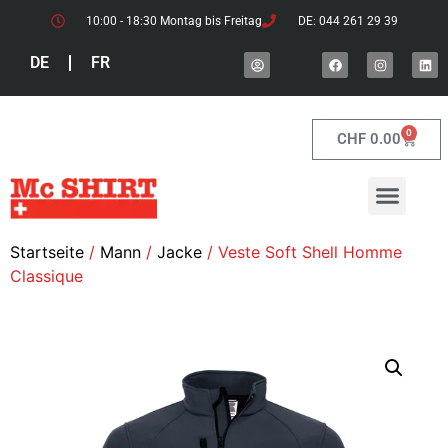
10:00 - 18:30 Montag bis Freitag
DE: 044 261 29 39
DE
FR
0
CHF
0.00
Startseite
/
Mann
/
Jacke
/ Veste Soft Shell Homme
Classique