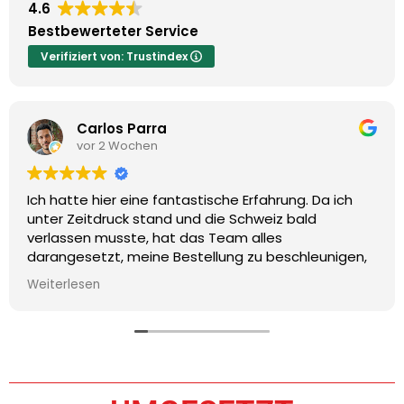
4.6
Bestbewerteter Service
Verifiziert von: Trustindex
Carlos Parra
vor 2 Wochen
Ich hatte hier eine fantastische Erfahrung. Da ich
unter Zeitdruck stand und die Schweiz bald
verlassen musste, hat das Team alles
darangesetzt, meine Bestellung zu beschleunigen,
damit sie vor meiner Abreise fertig war. Sie waren
Weiterlesen
unglaublich freundlich und zuvorkommend und
haben den gesamten Ablauf von Anfang bis Ende
unkompliziert gestaltet. Die Druckqualität ist
hervorragend, genau so, wie ich es mir gewünscht
hatte, und der Preis war für die gebotene Qualität
absolut fair. Guter Kundenservice ist heutzutage