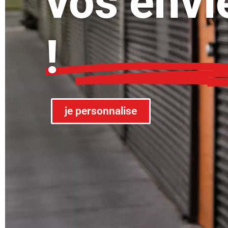
vos envi
!
je personnalise