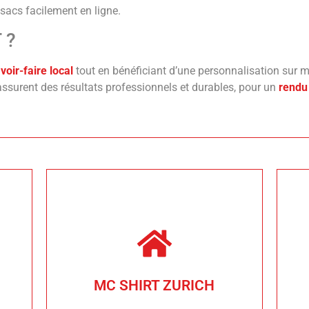
 sacs facilement en ligne.
 ?
voir-faire local
tout en bénéficiant d’une personnalisation sur m
assurent des résultats professionnels et durables, pour un
rendu 
zurich@mcshirt.ch
Tél. 044 261 29 39
8006 Zurich
MC SHIRT ZURICH
Stampfenbachstrasse 42
s