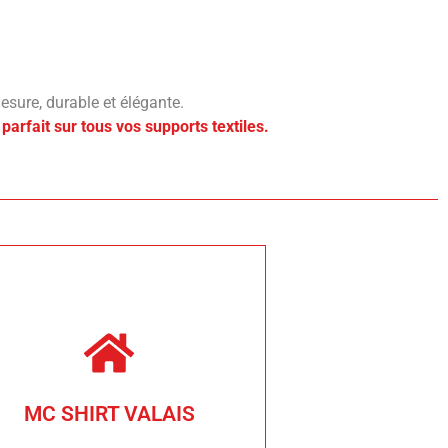
esure, durable et élégante.
parfait sur tous vos supports textiles.
info@mcshirt.ch
Tél. 027 205 60 20
CH - 3977 Granges
MC SHIRT VALAIS
Rte du Moulin 56