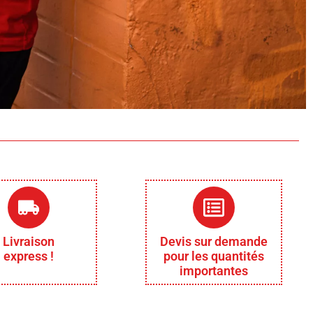
Livraison
Devis sur demande
express !
pour les quantités
importantes