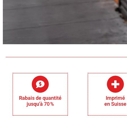
Rabais de quantité
Imprimé
jusqu'à 70 %
en Suisse