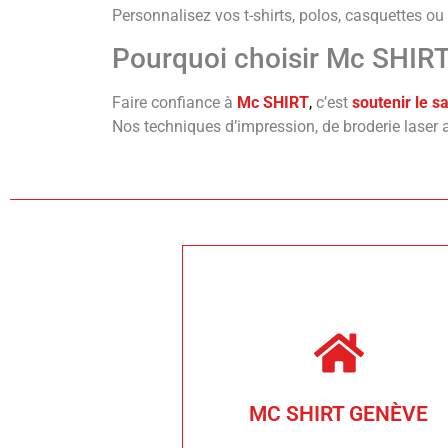
Personnalisez vos t-shirts, polos, casquettes ou
Pourquoi choisir Mc SHIRT
Faire confiance à
Mc SHIRT
,
c’est
soutenir le sa
Nos techniques d’impression, de broderie laser 
geneve@mcshirt.ch
Tél. 022 731 53 69
121 Lancy
66
MC SHIRT GENÈVE
Av. des Communes-Réunie