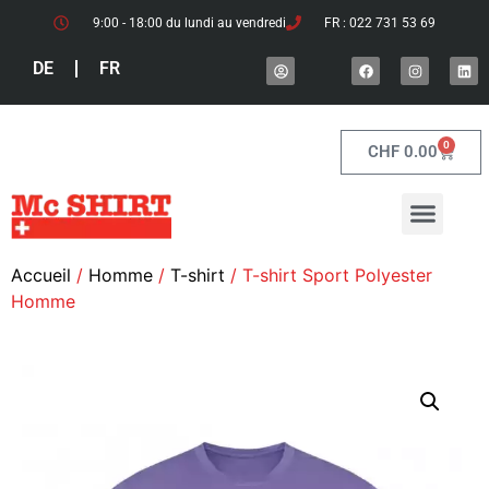
9:00 - 18:00 du lundi au vendredi
FR : 022 731 53 69
DE
FR
0
CHF
0.00
Accueil
/
Homme
/
T-shirt
/ T-shirt Sport Polyester
Homme