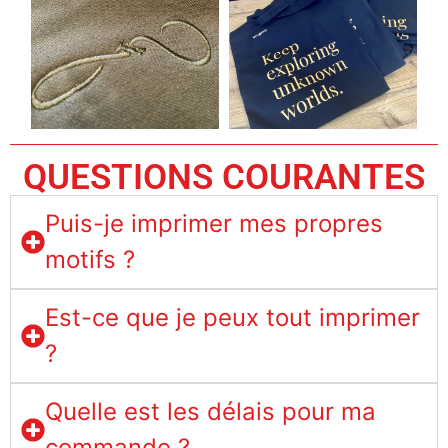
QUESTIONS COURANTES
Puis-je imprimer mes propres
motifs ?
Est-ce que je peux tout imprimer
?
Quelle est les délais pour ma
commande ?