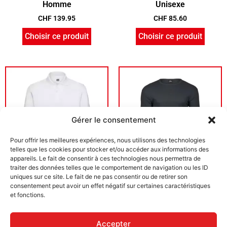
Homme
Unisexe
CHF
139.95
CHF
85.60
Choisir ce produit
Choisir ce produit
Gérer le consentement
Pour offrir les meilleures expériences, nous utilisons des technologies
telles que les cookies pour stocker et/ou accéder aux informations des
appareils. Le fait de consentir à ces technologies nous permettra de
traiter des données telles que le comportement de navigation ou les ID
uniques sur ce site. Le fait de ne pas consentir ou de retirer son
Polo piqué Classique
T-shirt Interlock Homme
consentement peut avoir un effet négatif sur certaines caractéristiques
Homme coton
coton
et fonctions.
CHF
34.30
CHF
32.30
Choisir ce produit
Choisir ce produit
Accepter