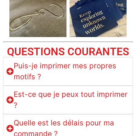
QUESTIONS COURANTES
Puis-je imprimer mes propres
motifs ?
Est-ce que je peux tout imprimer
?
Quelle est les délais pour ma
commande ?